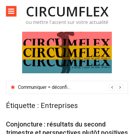
Aller
CIRCUMFLEX
au
contenu
ou mettre l'accent sur votre actualité
Quelle démarche d’innovation possible pour gérer la crise du Covid ?
Communiquer = déconfiner
Étiquette :
Entreprises
Conjoncture : résultats du second
trimestre et perspectives plutôt positives