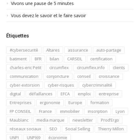
Vivons une pause de 5 minutes
Vous devez le savoir et le faire savoir
Étiquettes
#cybersecurité
Altares
assurance
auto-partage
batiment
BFR
bilan
CARSEIL
certification
charles-eric Petit
circumflex
circumflex.info
clients
communication
conjoncture
conseil
croissance
cyber-extorsion
cyber-risques
cybercriminalité
digital
défaillances
EFCA
emploi
entreprise
Entreprises
ergonomie
Europe
formation
FP CONSEIL
France
immobilier
inscription
Lyon
Maublanc
media marque
newsletter
Prod’Ergo
réseaux sociaux
SEO
Social Selling
Thierry Millon
UNPI
UNPI69
économie