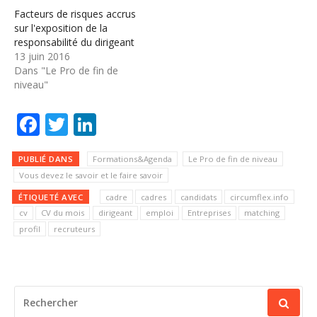
Facteurs de risques accrus
sur l'exposition de la
responsabilité du dirigeant
13 juin 2016
Dans "Le Pro de fin de
niveau"
Facebook
Twitter
LinkedIn
PUBLIÉ DANS
Formations&Agenda
Le Pro de fin de niveau
Vous devez le savoir et le faire savoir
ÉTIQUETÉ AVEC
cadre
cadres
candidats
circumflex.info
cv
CV du mois
dirigeant
emploi
Entreprises
matching
profil
recruteurs
RECHERCHER
POUR