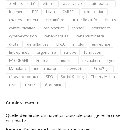
#cybersecurité
Altares
assurance
auto-partage
batiment
BFR
bilan
CARSEIL
certification
charles-eric Petit
circumflex
circumflex.info
clients
communication
conjoncture
conseil
croissance
cyber-extorsion
cyber-risques
cybercriminalité
digital
défaillances
EFCA
emploi
entreprise
Entreprises
ergonomie
Europe
formation
FP CONSEIL
France
immobilier
inscription
Lyon
Maublanc
media marque
newsletter
Prod’Ergo
réseaux sociaux
SEO
Social Selling
Thierry Millon
UNPI
UNPI69
économie
Articles récents
Quelle démarche d’innovation possible pour gérer la crise
du Covid ?
Reprise d’activités et conditions de travail