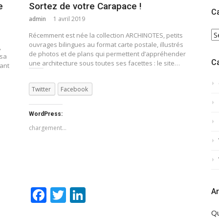
e
Sortez de votre Carapace !
C
admin
1 avril 2019
C
Récemment est née la collection ARCHINOTES, petits
ouvrages bilingues au format carte postale, illustrés
,
de photos et de plans qui permettent d’appréhender
 sa
C
une architecture sous toutes ses facettes : le site…
eant
Twitter
Facebook
WordPress:
chargement…
Facebook
Twitter
LinkedIn
Ar
Qu