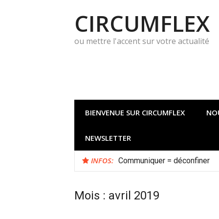
Aller
CIRCUMFLEX
au
contenu
ou mettre l'accent sur votre actualité
BIENVENUE SUR CIRCUMFLEX
NO
NEWSLETTER
INFOS:
Communiquer = déconfiner
Mois :
avril 2019