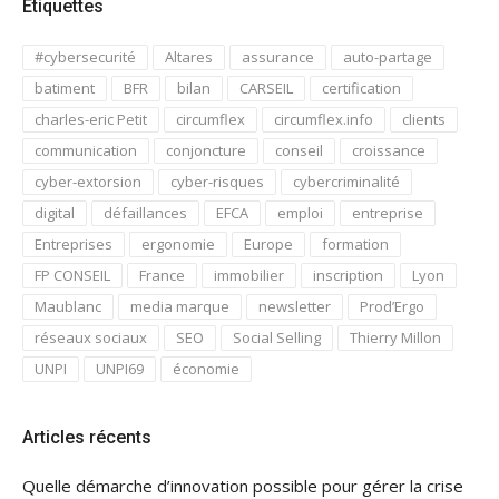
Étiquettes
#cybersecurité
Altares
assurance
auto-partage
batiment
BFR
bilan
CARSEIL
certification
charles-eric Petit
circumflex
circumflex.info
clients
communication
conjoncture
conseil
croissance
cyber-extorsion
cyber-risques
cybercriminalité
digital
défaillances
EFCA
emploi
entreprise
Entreprises
ergonomie
Europe
formation
FP CONSEIL
France
immobilier
inscription
Lyon
Maublanc
media marque
newsletter
Prod’Ergo
réseaux sociaux
SEO
Social Selling
Thierry Millon
UNPI
UNPI69
économie
Articles récents
Quelle démarche d’innovation possible pour gérer la crise