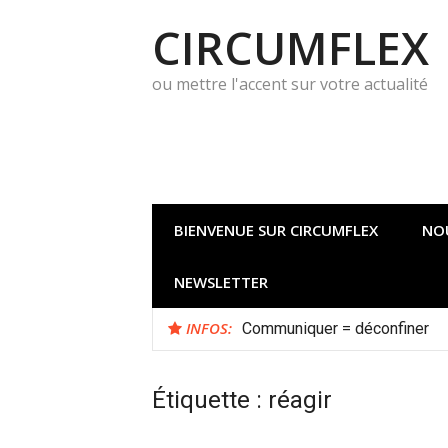
Aller
CIRCUMFLEX
au
contenu
ou mettre l'accent sur votre actualité
BIENVENUE SUR CIRCUMFLEX
NO
NEWSLETTER
INFOS:
Quelle démarche d’innovation 
Communiquer = déconfiner
Étiquette :
réagir