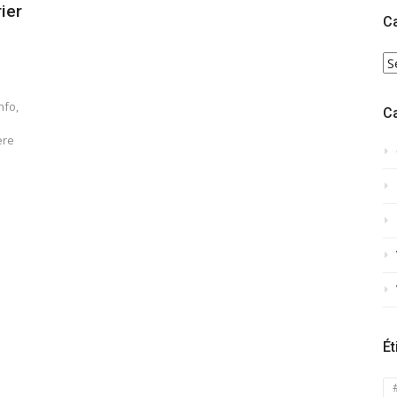
ier
C
C
nfo,
C
ère
Ét