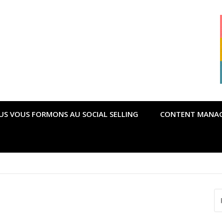
US VOUS FORMONS AU SOCIAL SELLING
CONTENT MANA
possible pour gérer la crise du Covid ?
R
P
: