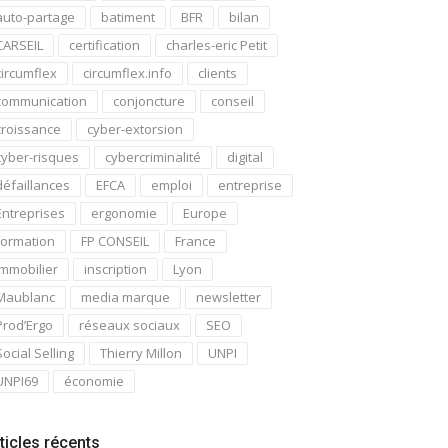
auto-partage
batiment
BFR
bilan
CARSEIL
certification
charles-eric Petit
circumflex
circumflex.info
clients
communication
conjoncture
conseil
croissance
cyber-extorsion
cyber-risques
cybercriminalité
digital
défaillances
EFCA
emploi
entreprise
Entreprises
ergonomie
Europe
formation
FP CONSEIL
France
immobilier
inscription
Lyon
Maublanc
media marque
newsletter
Prod’Ergo
réseaux sociaux
SEO
Social Selling
Thierry Millon
UNPI
UNPI69
économie
ticles récents