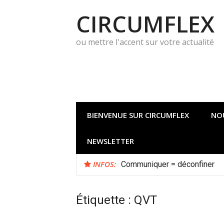
Aller
CIRCUMFLEX
au
contenu
ou mettre l'accent sur votre actualité
BIENVENUE SUR CIRCUMFLEX
NO
NEWSLETTER
INFOS:
Quelle démarche d’innovation 
Communiquer = déconfiner
Étiquette :
QVT