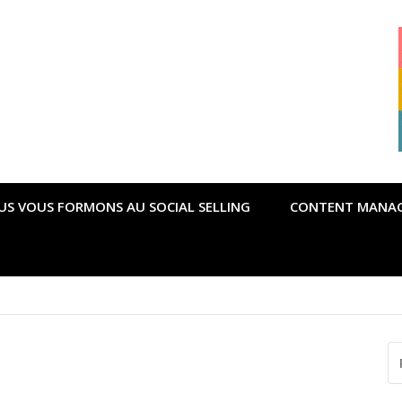
US VOUS FORMONS AU SOCIAL SELLING
CONTENT MANA
possible pour gérer la crise du Covid ?
R
P
: