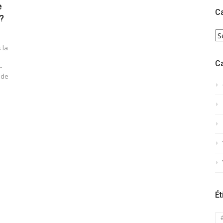
e
C
?
C
 la
C
-
 de
Ét