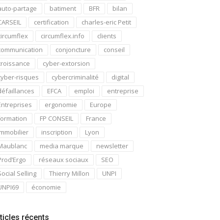
auto-partage
batiment
BFR
bilan
CARSEIL
certification
charles-eric Petit
circumflex
circumflex.info
clients
communication
conjoncture
conseil
croissance
cyber-extorsion
cyber-risques
cybercriminalité
digital
défaillances
EFCA
emploi
entreprise
Entreprises
ergonomie
Europe
formation
FP CONSEIL
France
immobilier
inscription
Lyon
Maublanc
media marque
newsletter
Prod’Ergo
réseaux sociaux
SEO
Social Selling
Thierry Millon
UNPI
UNPI69
économie
ticles récents