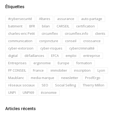
Étiquettes
#cybersecurité
Altares
assurance
auto-partage
batiment
BFR
bilan
CARSEIL
certification
charles-eric Petit
circumflex
circumflex.info
clients
communication
conjoncture
conseil
croissance
cyber-extorsion
cyber-risques
cybercriminalité
digital
défaillances
EFCA
emploi
entreprise
Entreprises
ergonomie
Europe
formation
FP CONSEIL
France
immobilier
inscription
Lyon
Maublanc
media marque
newsletter
Prod’Ergo
réseaux sociaux
SEO
Social Selling
Thierry Millon
UNPI
UNPI69
économie
Articles récents