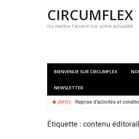
Aller
CIRCUMFLEX
au
contenu
ou mettre l'accent sur votre actualité
BIENVENUE SUR CIRCUMFLEX
NO
NEWSLETTER
INFOS:
Reprise d’activités et conditi
Étiquette :
contenu éditorai