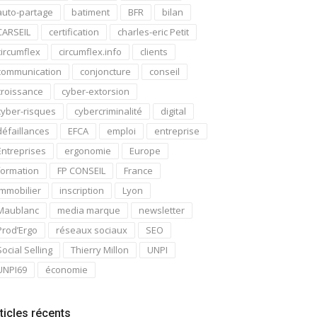
auto-partage
batiment
BFR
bilan
CARSEIL
certification
charles-eric Petit
circumflex
circumflex.info
clients
communication
conjoncture
conseil
croissance
cyber-extorsion
cyber-risques
cybercriminalité
digital
défaillances
EFCA
emploi
entreprise
Entreprises
ergonomie
Europe
formation
FP CONSEIL
France
immobilier
inscription
Lyon
Maublanc
media marque
newsletter
Prod’Ergo
réseaux sociaux
SEO
Social Selling
Thierry Millon
UNPI
UNPI69
économie
ticles récents