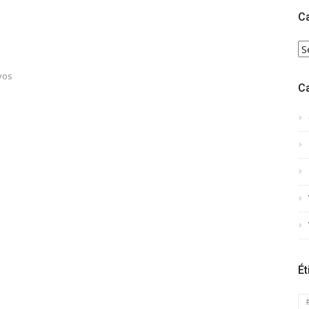
C
C
vos
C
Ét