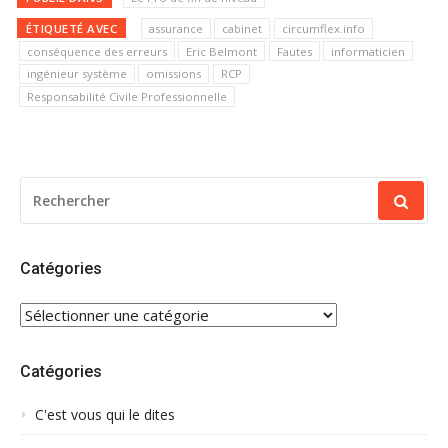
ÉTIQUETÉ AVEC
assurance
cabinet
circumflex.info
conséquence des erreurs
Eric Belmont
Fautes
informaticien
ingénieur système
omissions
RCP
Responsabilité Civile Professionnelle
RECHERCHER
POUR
:
Catégories
CATÉGORIES
Catégories
C'est vous qui le dites