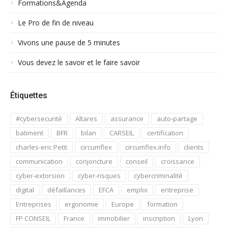
Formations&Agenda
Le Pro de fin de niveau
Vivons une pause de 5 minutes
Vous devez le savoir et le faire savoir
Étiquettes
#cybersecurité
Altares
assurance
auto-partage
batiment
BFR
bilan
CARSEIL
certification
charles-eric Petit
circumflex
circumflex.info
clients
communication
conjoncture
conseil
croissance
cyber-extorsion
cyber-risques
cybercriminalité
digital
défaillances
EFCA
emploi
entreprise
Entreprises
ergonomie
Europe
formation
FP CONSEIL
France
immobilier
inscription
Lyon