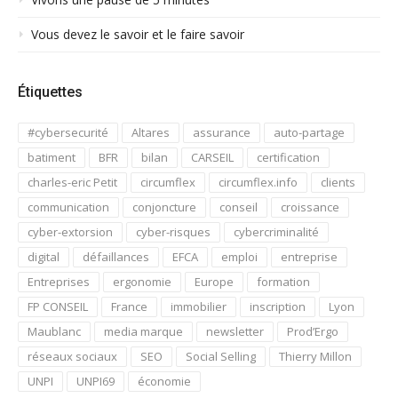
Vous devez le savoir et le faire savoir
Étiquettes
#cybersecurité
Altares
assurance
auto-partage
batiment
BFR
bilan
CARSEIL
certification
charles-eric Petit
circumflex
circumflex.info
clients
communication
conjoncture
conseil
croissance
cyber-extorsion
cyber-risques
cybercriminalité
digital
défaillances
EFCA
emploi
entreprise
Entreprises
ergonomie
Europe
formation
FP CONSEIL
France
immobilier
inscription
Lyon
Maublanc
media marque
newsletter
Prod’Ergo
réseaux sociaux
SEO
Social Selling
Thierry Millon
UNPI
UNPI69
économie