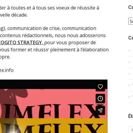
er à toutes et à tous ses voeux de réussite à
C
velle décade.
C
ing), communication de crise, communication
de contenus rédactionnels, nous nous adosserons
C
COGITO STRATEGY,
pour vous proposer de
 vous former et réussir pleinement à l’élaboration
opre.
ex.info
Ét