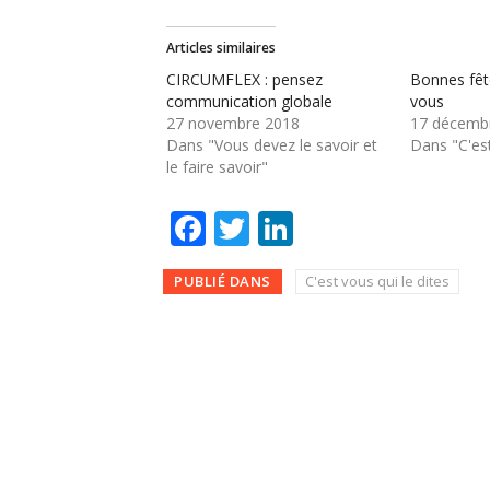
Articles similaires
CIRCUMFLEX : pensez
Bonnes fêt
communication globale
vous
27 novembre 2018
17 décemb
Dans "Vous devez le savoir et
Dans "C'est
le faire savoir"
Facebook
Twitter
LinkedIn
PUBLIÉ DANS
C'est vous qui le dites