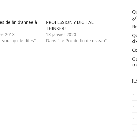
Qu
gé
es de fin d'année à
PROFESSION ? DIGITAL
Re
THINKER !
re 2018
13 janvier 2020
Qu
 vous qui le dites"
Dans "Le Pro de fin de niveau"
d’
Co
Ga
tr
I