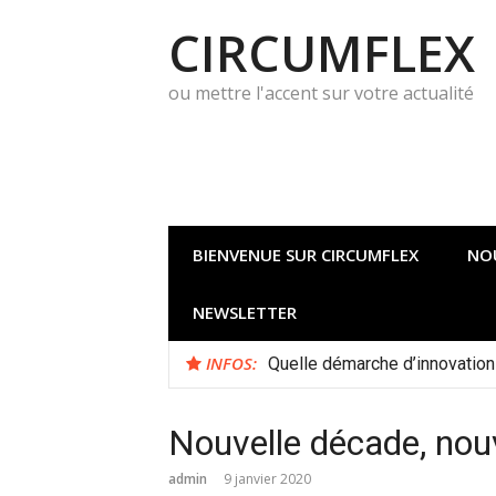
Aller
CIRCUMFLEX
au
contenu
ou mettre l'accent sur votre actualité
BIENVENUE SUR CIRCUMFLEX
NO
NEWSLETTER
INFOS:
Quelle démarche d’innovation 
Nouvelle décade, nou
admin
9 janvier 2020