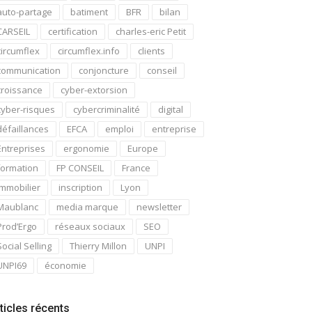
auto-partage
batiment
BFR
bilan
CARSEIL
certification
charles-eric Petit
circumflex
circumflex.info
clients
communication
conjoncture
conseil
croissance
cyber-extorsion
cyber-risques
cybercriminalité
digital
défaillances
EFCA
emploi
entreprise
Entreprises
ergonomie
Europe
formation
FP CONSEIL
France
immobilier
inscription
Lyon
Maublanc
media marque
newsletter
Prod’Ergo
réseaux sociaux
SEO
Social Selling
Thierry Millon
UNPI
UNPI69
économie
ticles récents