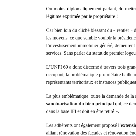
Ou moins diplomatiquement parlant, de mettre 
légitime exprimée par le propriétaire !
Car bien loin du cliché blessant du « rentier »
les moyens, ce que semble vouloir la présidenc
l’investissement immobilier généré, demeurent 
services. Sans parler du statut de premier loge
L’UNPI 69 a donc discerné à travers trois grande
occupant, la problématique propriétaire bailleu
représentants territoriaux et instances publique
s
La plus emblématique, outre la demande de la su
sanctuarisation du bien principal
qui, ce dern
dans la base IFI et doit en être retiré ».
Les adhérents ont également proposé l’
e
xtens
alliant rénovation des façades et rénovation én