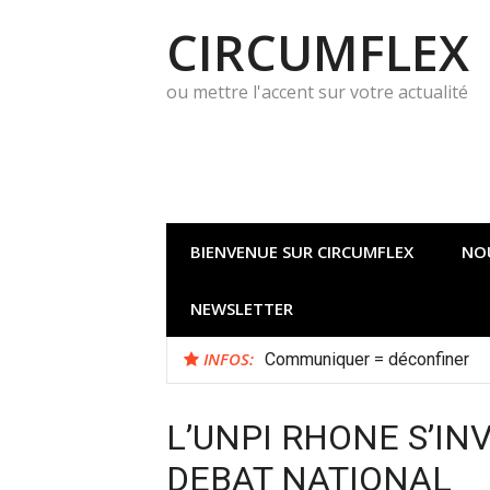
Aller
CIRCUMFLEX
au
contenu
ou mettre l'accent sur votre actualité
BIENVENUE SUR CIRCUMFLEX
NO
NEWSLETTER
INFOS:
Quelle démarche d’innovation 
Communiquer = déconfiner
L’UNPI RHONE S’IN
DEBAT NATIONAL