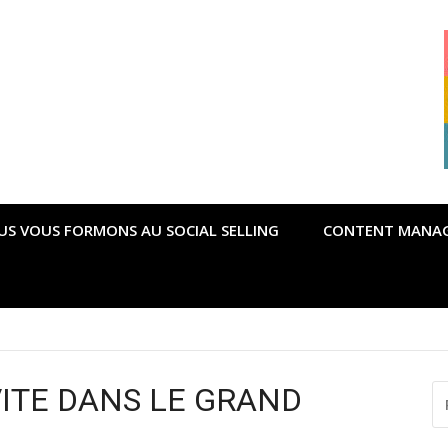
US VOUS FORMONS AU SOCIAL SELLING
CONTENT MANA
possible pour gérer la crise du Covid ?
VITE DANS LE GRAND
R
P
: