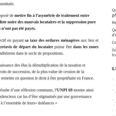
onstituée.
Qu
gé
roposé
de
mettre fin à l’asymétrie de traitement entre
Re
liste noire
des mauvais locataires et la suppression pure
 n’ont pas été payés.
Qu
d’
lectif en payant
sa
taxe des ordures ménagères
aux lieu et
Co
préavis de départ du locataire
puisse être
dans les zones
Ga
 adhérents dans le socle de propositions.
tr
aissance des élus la démultiplication de la taxation et
I
droits de succession, de la plus-value de cession de la
 remettre en question le droit à être propriétaire en France.
 résulte d’une réflexion commune, l
’UNPI 69
montre ainsi
 silencieux car las d’être stigmatisés par une gouvernance
à l’ensemble de leurs« doléances »