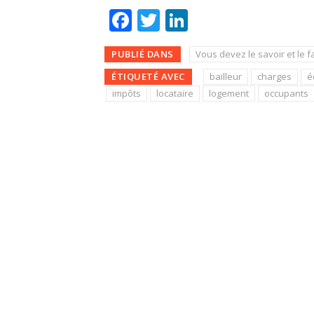
Facebook
Twitter
LinkedIn
PUBLIÉ DANS
Vous devez le savoir et le f
ÉTIQUETÉ AVEC
bailleur
charges
é
impôts
locataire
logement
occupants