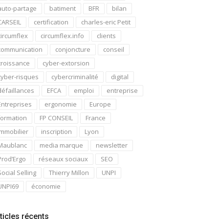
auto-partage
batiment
BFR
bilan
CARSEIL
certification
charles-eric Petit
circumflex
circumflex.info
clients
communication
conjoncture
conseil
croissance
cyber-extorsion
cyber-risques
cybercriminalité
digital
défaillances
EFCA
emploi
entreprise
Entreprises
ergonomie
Europe
formation
FP CONSEIL
France
immobilier
inscription
Lyon
Maublanc
media marque
newsletter
Prod’Ergo
réseaux sociaux
SEO
Social Selling
Thierry Millon
UNPI
UNPI69
économie
ticles récents