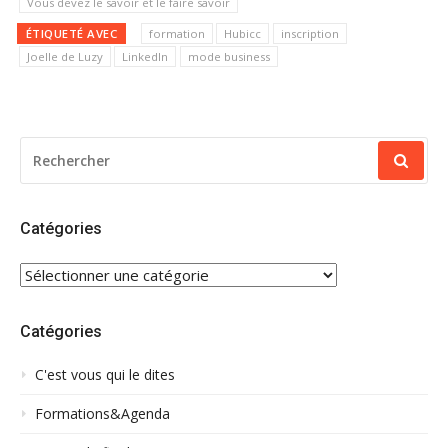
Vous devez le savoir et le faire savoir
ÉTIQUETÉ AVEC
formation
Hubicc
inscription
Joelle de Luzy
LinkedIn
mode business
RECHERCHER
POUR
:
Catégories
CATÉGORIES
Catégories
C'est vous qui le dites
Formations&Agenda