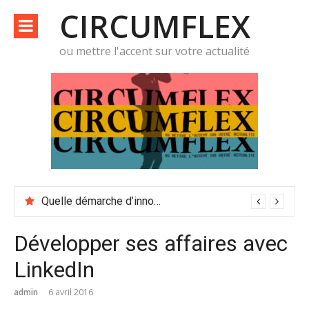
Aller
CIRCUMFLEX
au
contenu
ou mettre l'accent sur votre actualité
Quelle démarche d’innovation possible pour gérer la crise du Covid ?
Développer ses affaires avec
LinkedIn
admin
6 avril 2016