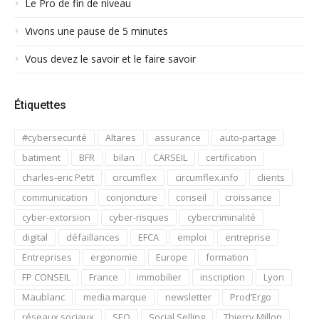
Le Pro de fin de niveau
Vivons une pause de 5 minutes
Vous devez le savoir et le faire savoir
Étiquettes
#cybersecurité
Altares
assurance
auto-partage
batiment
BFR
bilan
CARSEIL
certification
charles-eric Petit
circumflex
circumflex.info
clients
communication
conjoncture
conseil
croissance
cyber-extorsion
cyber-risques
cybercriminalité
digital
défaillances
EFCA
emploi
entreprise
Entreprises
ergonomie
Europe
formation
FP CONSEIL
France
immobilier
inscription
Lyon
Maublanc
media marque
newsletter
Prod’Ergo
réseaux sociaux
SEO
Social Selling
Thierry Millon